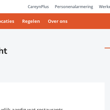
CareynPlus
Personenalarmering
Werke
ocaties
Regelen
Over ons
ht
rlijk aardig wat restaurants.