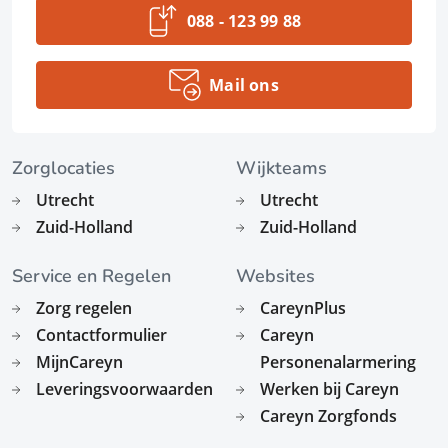
088 - 123 99 88
Mail ons
Zorglocaties
Wijkteams
Utrecht
Utrecht
Zuid-Holland
Zuid-Holland
Service en Regelen
Websites
Zorg regelen
CareynPlus
Contactformulier
Careyn
MijnCareyn
Personenalarmering
Leveringsvoorwaarden
Werken bij Careyn
Careyn Zorgfonds