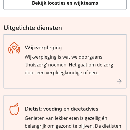
Bekijk locaties en wijkteams
Uitgelichte diensten
Wijkverpleging
Wijkverpleging is wat we doorgaans
‘thuiszorg’ noemen. Het gaat om de zorg
door een verpleegkundige of een
verzorgende bij u thuis. Dat kan
bijvoorbeeld nodig zijn vanwege een ziekte
of een lichamelijke beperking. Denk aan
hulp bij het aan- en uitkleden, het douchen,
Diëtist: voeding en dieetadvies
toiletbezoek of aan wondverzorging. Ook
Genieten van lekker eten is gezellig én
kan de wijkverpleging medicijnen
belangrijk om gezond te blijven. De diëtisten
klaarzetten en toedienen. Alles is er op