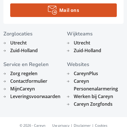
Mail ons
Zorglocaties
Wijkteams
Utrecht
Utrecht
Zuid-Holland
Zuid-Holland
Service en Regelen
Websites
Zorg regelen
CareynPlus
Contactformulier
Careyn
MijnCareyn
Personenalarmering
Leveringsvoorwaarden
Werken bij Careyn
Careyn Zorgfonds
© 2026 - Careyn
Uw privacy
Disclaimer
Cookies