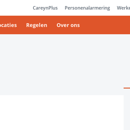
CareynPlus
Personenalarmering
Werke
ocaties
Regelen
Over ons