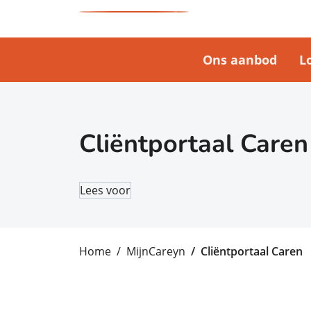
Ons aanbod
L
Cliëntportaal Caren
Lees voor
Home
MijnCareyn
Cliëntportaal Caren