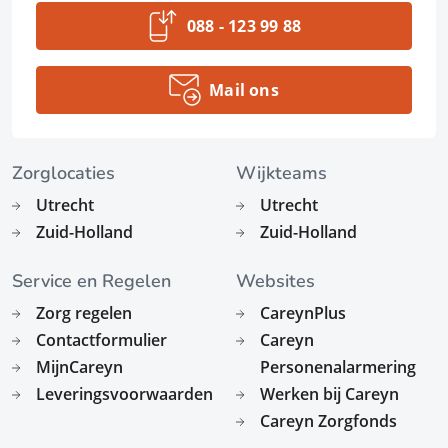
088 - 123 99 88
Mail ons
Zorglocaties
Wijkteams
Utrecht
Utrecht
Zuid-Holland
Zuid-Holland
Service en Regelen
Websites
Zorg regelen
CareynPlus
Contactformulier
Careyn
MijnCareyn
Personenalarmering
Leveringsvoorwaarden
Werken bij Careyn
Careyn Zorgfonds