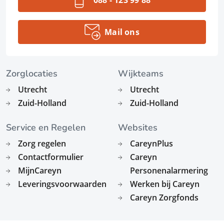
088 - 123 99 88
Mail ons
Zorglocaties
Wijkteams
Utrecht
Utrecht
Zuid-Holland
Zuid-Holland
Service en Regelen
Websites
Zorg regelen
CareynPlus
Contactformulier
Careyn
MijnCareyn
Personenalarmering
Leveringsvoorwaarden
Werken bij Careyn
Careyn Zorgfonds