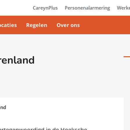
CareynPlus
Personenalarmering
Werke
ocaties
Regelen
Over ons
renland
and
vertegenwoordigd in de Hoeksche