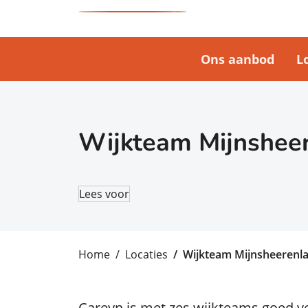
Ons aanbod
L
Wijkteam Mijnshee
Lees voor
Home
Locaties
Wijkteam Mijnsheerenl
Careyn is met zes wijkteams goed 