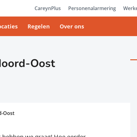
CareynPlus
Personenalarmering
Werke
ocaties
Regelen
Over ons
Noord-Oost
d-Oost
at hebben we graag! Hoe eerder