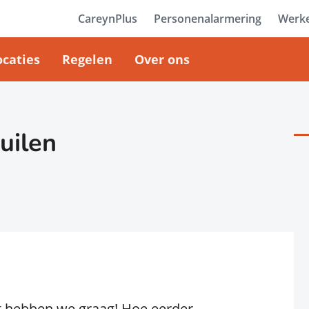
CareynPlus
Personenalarmering
Werke
ocaties
Regelen
Over ons
uilen
n
at hebben we graag! Hoe eerder