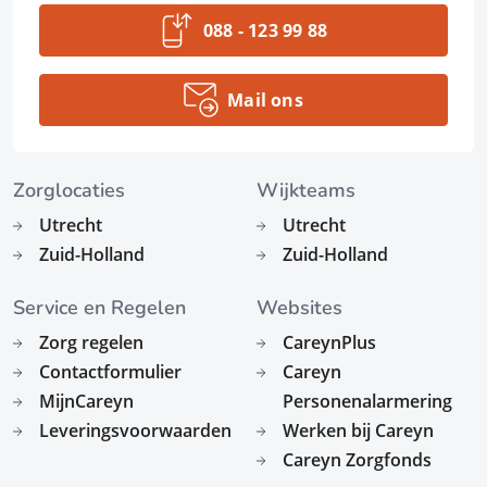
088 - 123 99 88
Mail ons
Zorglocaties
Wijkteams
Utrecht
Utrecht
Zuid-Holland
Zuid-Holland
Service en Regelen
Websites
Zorg regelen
CareynPlus
Contactformulier
Careyn
MijnCareyn
Personenalarmering
Leveringsvoorwaarden
Werken bij Careyn
Careyn Zorgfonds