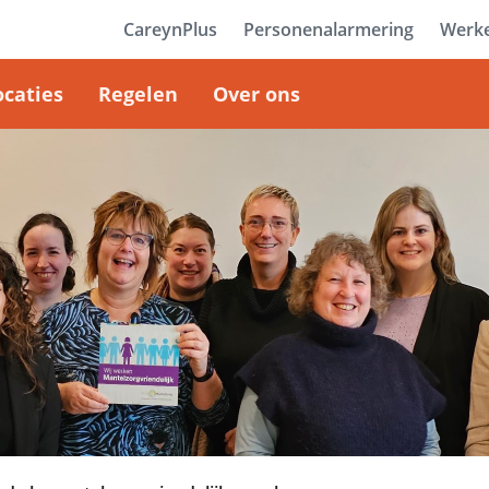
CareynPlus
Personenalarmering
Werke
ocaties
Regelen
Over ons