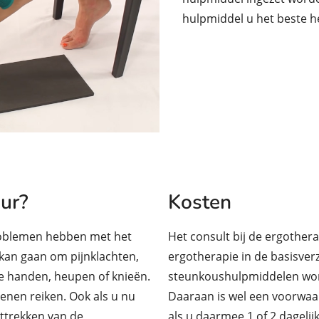
hulpmiddel u het beste he
ur?
Kosten
problemen hebben met het
Het consult bij de ergother
 kan gaan om pijnklachten,
ergotherapie in de basisverz
e handen, heupen of knieën.
steunkoushulpmiddelen wor
enen reiken. Ook als u nu
Daaraan is wel een voorwaa
uittrekken van de
als u daarmee 1 of 2 dagel