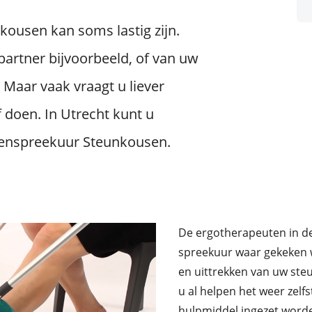
kousen kan soms lastig zijn.
 partner bijvoorbeeld, of van uw
 Maar vaak vraagt u liever
f doen. In Utrecht kunt u
lenspreekuur Steunkousen.
De ergotherapeuten in de
spreekuur waar gekeken w
en uittrekken van uw st
u al helpen het weer zelf
hulpmiddel ingezet word