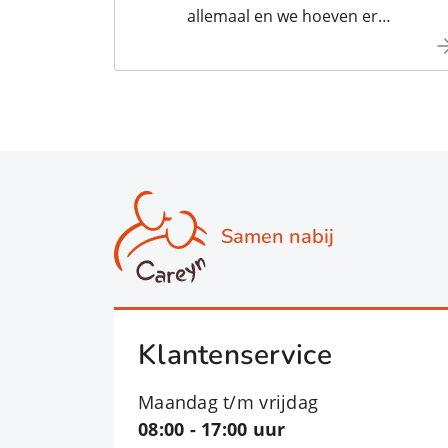
allemaal en we hoeven er
nauwelijks bij na te denken. Maar
soms gaat het niet meer vanzelf,
bijvoorbeeld als u ziek bent, een
beperking heeft of omdat u een
dagje ouder wordt. Het lukt dan
niet meer om de dagelijkse
werkzaamheden zelfstandig en
veilig uit te voeren. Voor die
Samen nabij
mensen is Careyn Ergotherapie.
Klantenservice
Maandag t/m vrijdag
08:00 - 17:00 uur