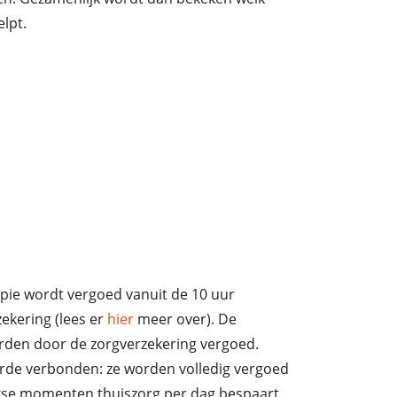
lpt.
apie wordt vergoed vanuit de 10 uur
ekering (lees er
hier
meer over). De
den door de zorgverzekering vergoed.
rde verbonden: ze worden volledig vergoed
ijkse momenten thuiszorg per dag bespaart