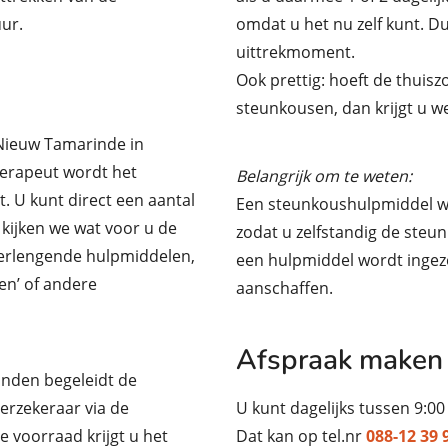
ur.
omdat u het nu zelf kunt. 
uittrekmoment.
Ook prettig: hoeft de thuis
steunkousen, dan krijgt u we
 Nieuw Tamarinde in
herapeut wordt het
Belangrijk om te weten:
. U kunt direct een aantal
Een steunkoushulpmiddel wo
kijken we wat voor u de
zodat u zelfstandig de steu
mverlengende hulpmiddelen,
een hulpmiddel wordt ingeze
en’ of andere
aanschaffen.
Afspraak maken
nden begeleidt de
erzekeraar via de
U kunt dagelijks tussen 9:00
e voorraad krijgt u het
Dat kan op tel.nr
088-12 39 