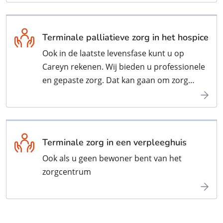
Terminale palliatieve zorg in het hospice
Ook in de laatste levensfase kunt u op
Careyn rekenen. Wij bieden u professionele
en gepaste zorg. Dat kan gaan om zorg
thuis, of om zorg in een hospice of
zorgcentrum. Een hospice biedt uitkomst
als sterven thuis niet mogelijk. Of als dat
niet goed voelt. Samen met de behandelend
Terminale zorg in een verpleeghuis
specialist of huisarts wordt gekeken wat de
Ook als u geen bewoner bent van het
prognose is. Is de levensverwachting korter
zorgcentrum
dan drie maanden? Dan is een opname in
ons hospice mogelijk.