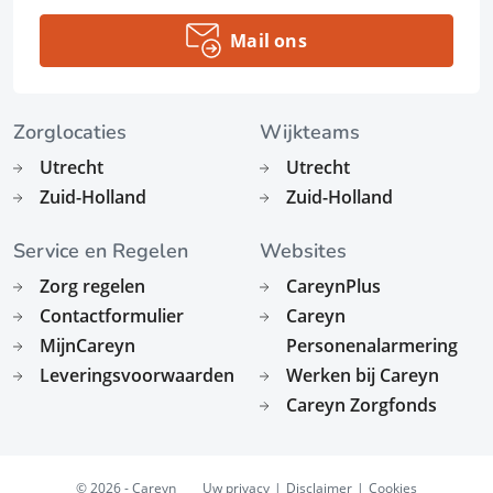
Mail ons
Zorglocaties
Wijkteams
Utrecht
Utrecht
Zuid-Holland
Zuid-Holland
Service en Regelen
Websites
Zorg regelen
CareynPlus
Contactformulier
Careyn
MijnCareyn
Personenalarmering
Leveringsvoorwaarden
Werken bij Careyn
Careyn Zorgfonds
© 2026 - Careyn
Uw privacy
Disclaimer
Cookies