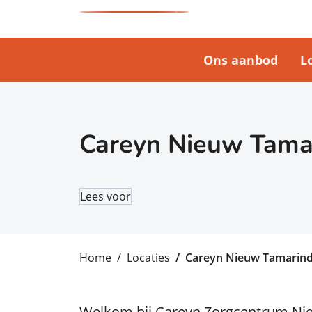
Ons aanbod
L
Careyn Nieuw Tama
Lees voor
Home
Locaties
Careyn Nieuw Tamarin
Welkom bij Careyn Zorgcentrum Nieu