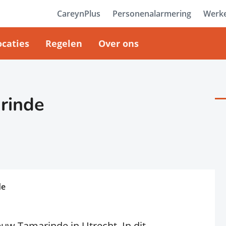
CareynPlus
Personenalarmering
Werke
ocaties
Regelen
Over ons
rinde
de
w Tamarinde in Utrecht. In dit