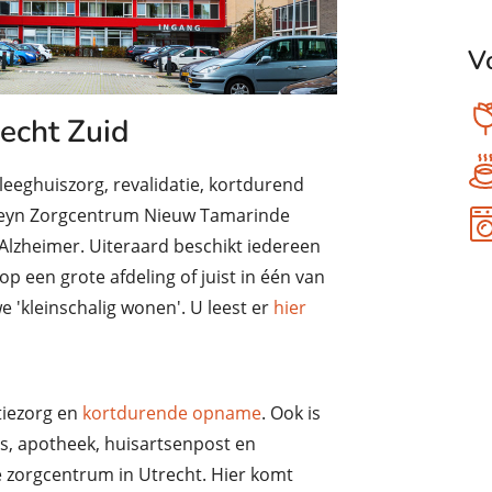
V
echt Zuid
leeghuiszorg, revalidatie, kortdurend
 Careyn Zorgcentrum Nieuw Tamarinde
lzheimer. Uiteraard beschikt iedereen
 een grote afdeling of juist in één van
 'kleinschalig wonen'. U leest er
hier
atiezorg en
kortdurende opname
. Ook is
is, apotheek, huisartsenpost en
e zorgcentrum in Utrecht. Hier komt