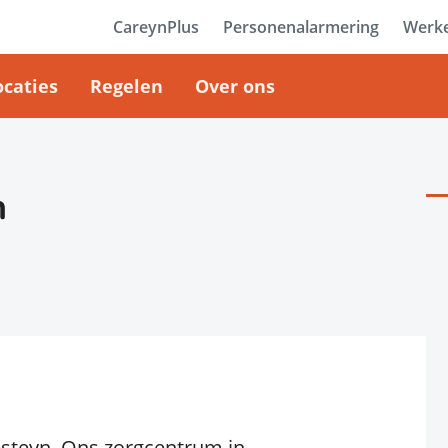
CareynPlus
Personenalarmering
Werke
ocaties
Regelen
Over ons
n
steyn. Ons zorgcentrum in