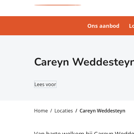
Ons aanbod
L
Careyn Weddestey
Lees voor
Home
Locaties
Careyn Weddesteyn
Van harte welkom bij Careyn Wedde